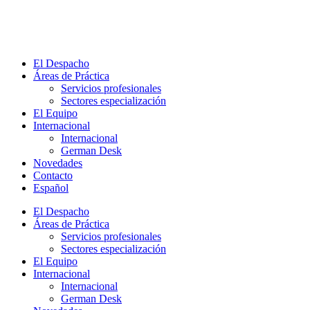
Skip
to
content
El Despacho
Áreas de Práctica
Servicios profesionales
Sectores especialización
El Equipo
Internacional
Internacional
German Desk
Novedades
Contacto
Español
El Despacho
Áreas de Práctica
Servicios profesionales
Sectores especialización
El Equipo
Internacional
Internacional
German Desk