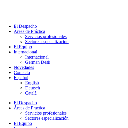
Skip
to
content
El Despacho
Áreas de Práctica
Servicios profesionales
Sectores especialización
El Equipo
Internacional
Internacional
German Desk
Novedades
Contacto
Español
English
Deutsch
Català
El Despacho
Áreas de Práctica
Servicios profesionales
Sectores especialización
El Equipo