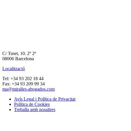
C/ Tuset, 10. 2º 2ª
08006 Barcelona
Localització
Tel: +34 93 202 18 44
Fax: +34 93 209 99 34
ma@miralles-abogados.com
Avís Legal i Política de Privacitat
Política de Cookies
Treballa amb nosaltres