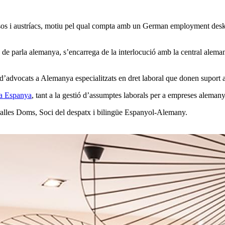
ssos i austríacs, motiu pel qual compta amb un German employment desk
 parla alemanya, s’encarrega de la interlocució amb la central aleman
advocats a Alemanya especialitzats en dret laboral que donen suport al
a Espanya
, tant a la gestió d’assumptes laborals per a empreses alemany
alles Doms, Soci del despatx i bilingüe Espanyol-Alemany.