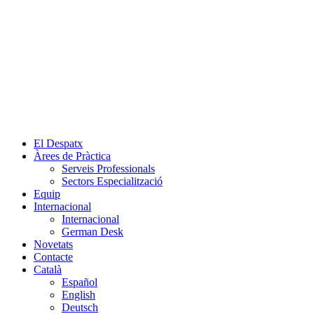
Skip
to
content
El Despatx
Àrees de Pràctica
Serveis Professionals
Sectors Especialització
Equip
Internacional
Internacional
German Desk
Novetats
Contacte
Català
Español
English
Deutsch