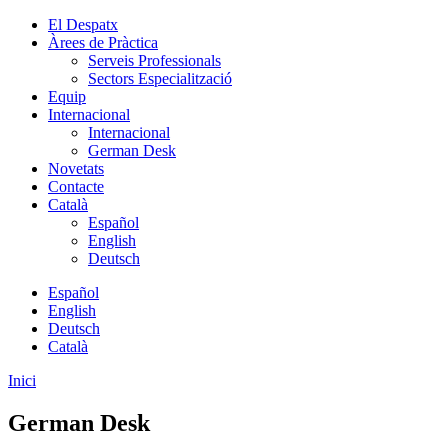
El Despatx
Àrees de Pràctica
Serveis Professionals
Sectors Especialització
Equip
Internacional
Internacional
German Desk
Novetats
Contacte
Català
Español
English
Deutsch
Español
English
Deutsch
Català
Inici
German Desk