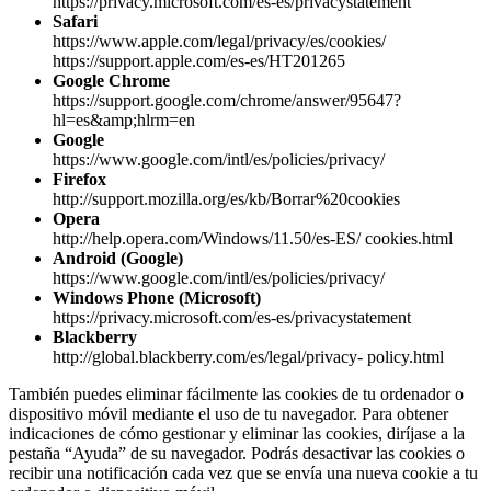
https://privacy.microsoft.com/es-es/privacystatement
Safari
https://www.apple.com/legal/privacy/es/cookies/
https://support.apple.com/es-es/HT201265
Google Chrome
https://support.google.com/chrome/answer/95647?
hl=es&amp;hlrm=en
Google
https://www.google.com/intl/es/policies/privacy/
Firefox
http://support.mozilla.org/es/kb/Borrar%20cookies
Opera
http://help.opera.com/Windows/11.50/es-ES/ cookies.html
Android (Google)
https://www.google.com/intl/es/policies/privacy/
Windows Phone (Microsoft)
https://privacy.microsoft.com/es-es/privacystatement
Blackberry
http://global.blackberry.com/es/legal/privacy- policy.html
También puedes eliminar fácilmente las cookies de tu ordenador o
dispositivo móvil mediante el uso de tu navegador. Para obtener
indicaciones de cómo gestionar y eliminar las cookies, diríjase a la
pestaña “Ayuda” de su navegador. Podrás desactivar las cookies o
recibir una notificación cada vez que se envía una nueva cookie a tu