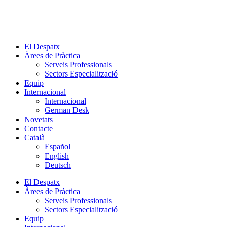
Skip
to
content
El Despatx
Àrees de Pràctica
Serveis Professionals
Sectors Especialització
Equip
Internacional
Internacional
German Desk
Novetats
Contacte
Català
Español
English
Deutsch
El Despatx
Àrees de Pràctica
Serveis Professionals
Sectors Especialització
Equip