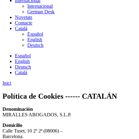
Internacional
Internacional
German Desk
Novetats
Contacte
Català
Español
English
Deutsch
Español
English
Deutsch
Català
Inici
Política de Cookies ------ CATALÁN
Denominación
MIRALLES ABOGADOS, S.L.P.
Domicilio
Calle Tuset, 10 2º 2ª (08006) –
Barcelona.